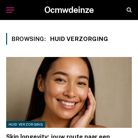
Ocmwdeinze
BROWSING:
HUID VERZORGING
HUID VERZORGING
Skin longevity: jouw route naar een