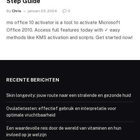
Step Guide
By
Chris
januari 23, 2024
0
ms office 10 activator is a tool to activate Microsoft
Office 2010. Access full features today with ✓ easy
methods like KMS activation and scripts. Get started now!
RECENTE BERICHTEN
Skin longevity: jouw route naar een stralende en gezonde huid
Ovulatietesten: effectief gebruik en interpretatie voor
optimale vruchtbaarheid
Een waardevolle reis door de wereld van vitaminen en hun
invloed op je welzijn